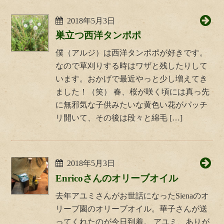
2018年5月3日
巣立つ西洋タンポポ
僕（アルジ）は西洋タンポポが好きです。
なので草刈りする時はワザと残したりして
います。おかげで最近やっと少し増えてき
ました！（笑） 春、桜が咲く頃には真っ先
に無邪気な子供みたいな黄色い花がパッチ
リ開いて、その後は段々と綿毛 […]
2018年5月3日
Enricoさんのオリーブオイル
去年アユミさんがお世話になったSienaのオ
リーブ園のオリーブオイル。華子さんが送
ってくれたのが今日到着。 アユミ、ありが