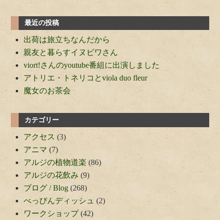
1
最近の投稿
2
出荷は旅立ちなんだから
3
親友と暮らすイヌビワさん
viort!さんのyoutube番組に出演しました
アトリエ・トネリコとviola duo fleur
魔女のお茶会
カテゴリー
アクセス
(3)
アニマ
(7)
アルジの植物道楽
(86)
アルジの花飲み
(9)
ブログ / Blog
(268)
べっぴんディッシュ
(2)
ワークショップ
(42)