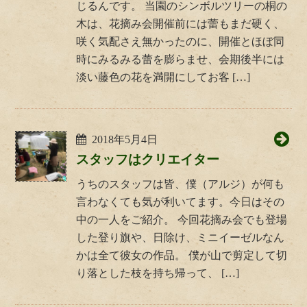
じるんです。 当園のシンボルツリーの桐の
木は、花摘み会開催前には蕾もまだ硬く、
咲く気配さえ無かったのに、開催とほぼ同
時にみるみる蕾を膨らませ、会期後半には
淡い藤色の花を満開にしてお客 […]
2018年5月4日
スタッフはクリエイター
うちのスタッフは皆、僕（アルジ）が何も
言わなくても気が利いてます。今日はその
中の一人をご紹介。 今回花摘み会でも登場
した登り旗や、日除け、ミニイーゼルなん
かは全て彼女の作品。 僕が山で剪定して切
り落とした枝を持ち帰って、 […]