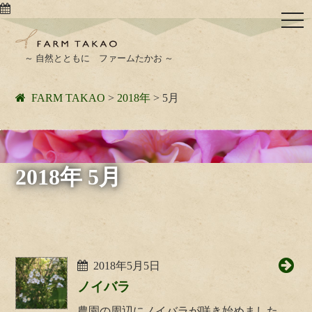
togg
navi
～ 自然とともに ファームたかお ～
FARM TAKAO
>
2018年
>
5月
2018年 5月
2018年5月5日
ノイバラ
農園の周辺にノイバラが咲き始めました。