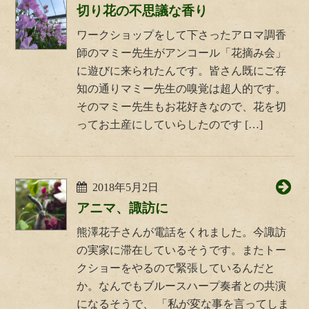
切り花の不思議な香り
ワークショップをして下さったアロマ調香
師のマミー先生がアンコール「花摘み会」
に遊びに来られたんです。皆さん既にご存
知の通りマミー先生の嗅覚は超人的です。
そのマミー先生もお花好きなので、花を切
ってお土産にしていらしたのです […]
2018年5月2日
アニマ、諏訪に
熊澤花子さんが電話をくれました。今諏訪
の実家に滞在しているそうです。またトー
クショーをやるので緊張しているんだと
か。なんでもブルースハープ奏者との共演
になるそうで、 「私が変な事を言ってしま