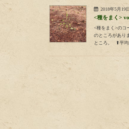
2018年5月19
<種をまく> vol
<種をまく>の
のところがあり
ところ。 ⬆平均