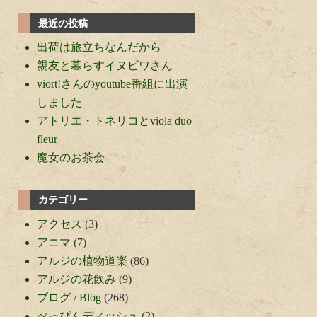
最近の投稿
出荷は旅立ちなんだから
親友と暮らすイヌビワさん
viort!さんのyoutube番組に出演
しました
アトリエ・トネリコとviola duo
fleur
魔女のお茶会
カテゴリー
アクセス
(3)
アニマ
(7)
アルジの植物道楽
(86)
アルジの花飲み
(9)
ブログ / Blog
(268)
べっぴんディッシュ
(2)