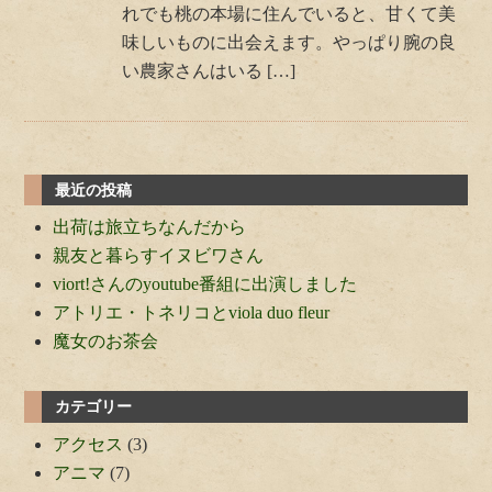
れでも桃の本場に住んでいると、甘くて美
味しいものに出会えます。やっぱり腕の良
い農家さんはいる […]
最近の投稿
出荷は旅立ちなんだから
親友と暮らすイヌビワさん
viort!さんのyoutube番組に出演しました
アトリエ・トネリコとviola duo fleur
魔女のお茶会
カテゴリー
アクセス
(3)
アニマ
(7)