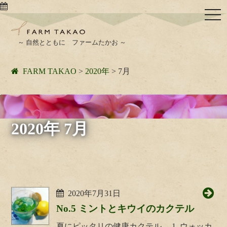
togg
navi
～ 自然とともに ファームたかお ～
FARM TAKAO
>
2020年
>
7月
2020年 7月
2020年7月31日
No.5 ミントとキウイのカクテル
夏にピッタリの健康カクテル。 1. ウォッカ