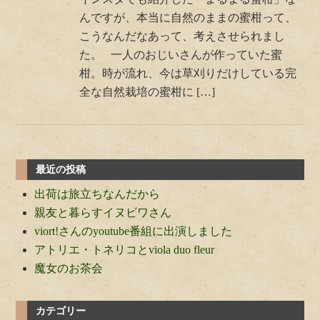
んですが、本当に自然のままの蜜柑って、
こうなんだなあって、考えさせられまし
た。 一人のおじいさんが作っていた蜜
柑。時が流れ、今は草刈りだけしている完
全な自然栽培の蜜柑に […]
最近の投稿
出荷は旅立ちなんだから
親友と暮らすイヌビワさん
viort!さんのyoutube番組に出演しました
アトリエ・トネリコとviola duo fleur
魔女のお茶会
カテゴリー