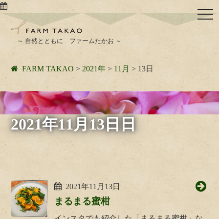
togg
navi
～ 自然とともに ファームたかお ～
FARM TAKAO
>
2021年
>
11月
>
13日
2021年11月13日日
2021年11月13日
まるまる蜜柑
インスタでも紹介した「まるまる蜜柑」な