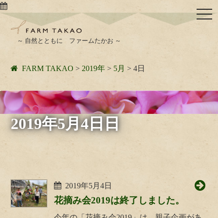
togg
navi
～ 自然とともに ファームたかお ～
FARM TAKAO
>
2019年
>
5月
>
4日
2019年5月4日日
2019年5月4日
花摘み会2019は終了しました。
今年の「花摘み会2019」は、親子企画があ