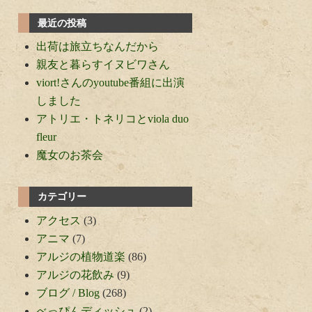
最近の投稿
出荷は旅立ちなんだから
親友と暮らすイヌビワさん
viort!さんのyoutube番組に出演
しました
アトリエ・トネリコとviola duo
fleur
魔女のお茶会
カテゴリー
アクセス
(3)
アニマ
(7)
アルジの植物道楽
(86)
アルジの花飲み
(9)
ブログ / Blog
(268)
べっぴんディッシュ
(2)