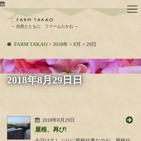
togg
navi
～ 自然とともに ファームたかお ～
FARM TAKAO
>
2018年
>
8月
>
29日
2018年8月29日日
2018年8月29日
屋根、再び!
今日は久しぶりに屋根仕事なのだ。屋根仕