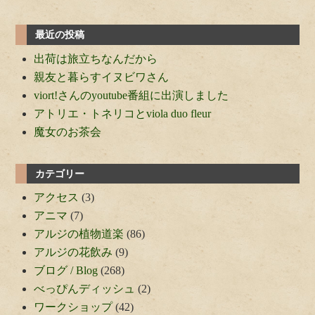
最近の投稿
出荷は旅立ちなんだから
親友と暮らすイヌビワさん
viort!さんのyoutube番組に出演しました
アトリエ・トネリコとviola duo fleur
魔女のお茶会
カテゴリー
アクセス
(3)
アニマ
(7)
アルジの植物道楽
(86)
アルジの花飲み
(9)
ブログ / Blog
(268)
べっぴんディッシュ
(2)
ワークショップ
(42)