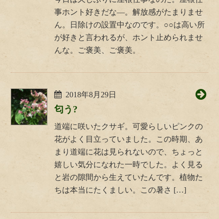
事ホント好きだな―。解放感がたまりませ
ん。日除けの設置中なのです。○○は高い所
が好きと言われるが、ホント止められませ
んな。ご褒美、ご褒美。
2018年8月29日
匂う?
道端に咲いたクサギ。可愛らしいピンクの
花がよく目立っていました。この時期、あ
まり道端に花は見られないので、ちょっと
嬉しい気分になれた一時でした。よく見る
と岩の隙間から生えていたんです。植物た
ちは本当にたくましい。この暑さ […]