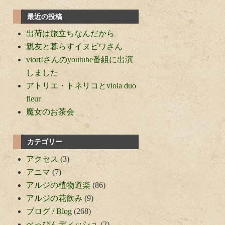
最近の投稿
出荷は旅立ちなんだから
親友と暮らすイヌビワさん
viort!さんのyoutube番組に出演
しました
アトリエ・トネリコとviola duo
fleur
魔女のお茶会
カテゴリー
アクセス
(3)
アニマ
(7)
アルジの植物道楽
(86)
アルジの花飲み
(9)
ブログ / Blog
(268)
べっぴんディッシュ
(2)