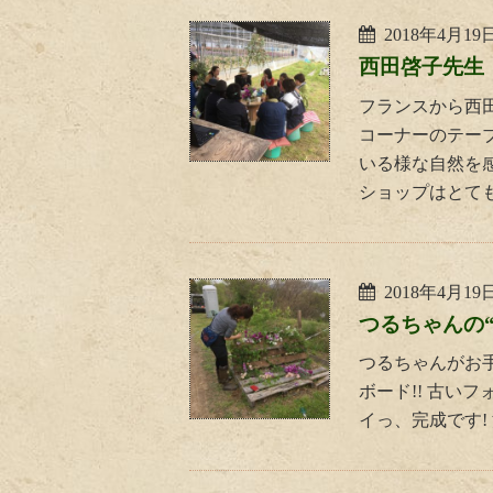
2018年4月19
西田啓子先生
フランスから西
コーナーのテー
いる様な自然を
ショップはとても 
2018年4月19
つるちゃんの“
つるちゃんがお
ボード!! 古い
イっ、完成です!