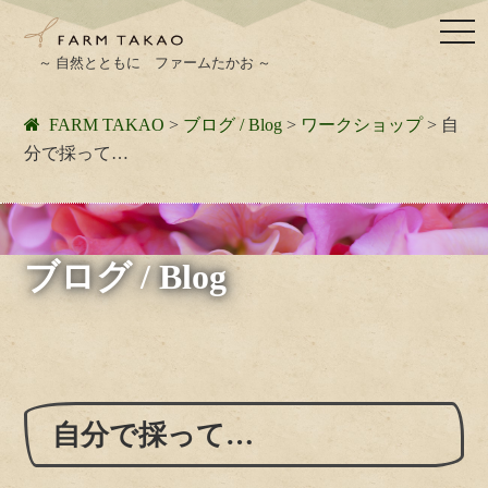
togg
navi
～ 自然とともに ファームたかお ～
FARM TAKAO
>
ブログ / Blog
>
ワークショップ
>
自
分で採って…
ブログ / Blog
自分で採って…