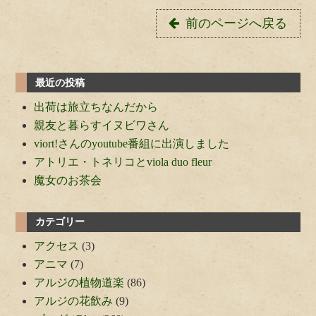
前のページへ戻る
最近の投稿
出荷は旅立ちなんだから
親友と暮らすイヌビワさん
viort!さんのyoutube番組に出演しました
アトリエ・トネリコとviola duo fleur
魔女のお茶会
カテゴリー
アクセス
(3)
アニマ
(7)
アルジの植物道楽
(86)
アルジの花飲み
(9)