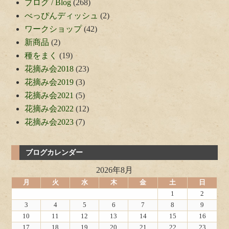
ブログ / Blog
(268)
べっぴんディッシュ
(2)
ワークショップ
(42)
新商品
(2)
種をまく
(19)
花摘み会2018
(23)
花摘み会2019
(3)
花摘み会2021
(5)
花摘み会2022
(12)
花摘み会2023
(7)
ブログカレンダー
2026年8月
月
火
水
木
金
土
日
1
2
3
4
5
6
7
8
9
10
11
12
13
14
15
16
17
18
19
20
21
22
23