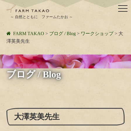
togg
navi
～ 自然とともに ファームたかお ～
FARM TAKAO
>
ブログ / Blog
>
ワークショップ
>
大
澤英美先生
ブログ / Blog
大澤英美先生