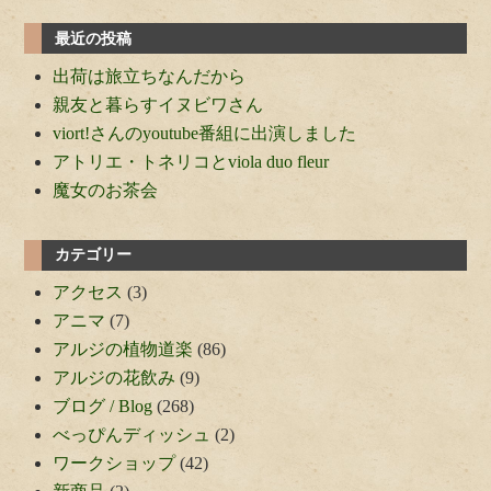
最近の投稿
出荷は旅立ちなんだから
親友と暮らすイヌビワさん
viort!さんのyoutube番組に出演しました
アトリエ・トネリコとviola duo fleur
魔女のお茶会
カテゴリー
アクセス
(3)
アニマ
(7)
アルジの植物道楽
(86)
アルジの花飲み
(9)
ブログ / Blog
(268)
べっぴんディッシュ
(2)
ワークショップ
(42)