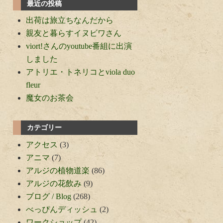
最近の投稿
出荷は旅立ちなんだから
親友と暮らすイヌビワさん
viort!さんのyoutube番組に出演
しました
アトリエ・トネリコとviola duo
fleur
魔女のお茶会
カテゴリー
アクセス
(3)
アニマ
(7)
アルジの植物道楽
(86)
アルジの花飲み
(9)
ブログ / Blog
(268)
べっぴんディッシュ
(2)
ワークショップ
(42)