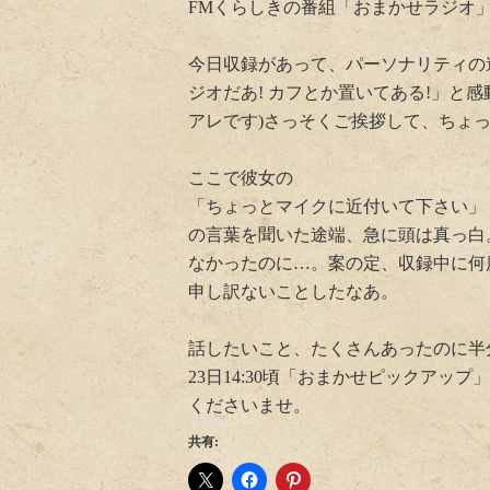
FMくらしきの番組「おまかせラジオ
今日収録があって、パーソナリティの
ジオだあ! カフとか置いてある!」と
アレです)さっそくご挨拶して、ちょ
ここで彼女の
「ちょっとマイクに近付いて下さい」
の言葉を聞いた途端、急に頭は真っ白
なかったのに…。案の定、収録中に何
申し訳ないことしたなあ。
話したいこと、たくさんあったのに半
23日14:30頃「おまかせピックア
くださいませ。
共有: