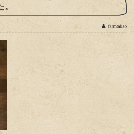
た。
farmtakao