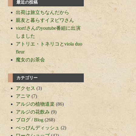
最近の投稿
出荷は旅立ちなんだから
親友と暮らすイヌビワさん
viort!さんのyoutube番組に出演
しました
アトリエ・トネリコとviola duo
fleur
魔女のお茶会
カテゴリー
アクセス
(3)
アニマ
(7)
アルジの植物道楽
(86)
アルジの花飲み
(9)
ブログ / Blog
(268)
べっぴんディッシュ
(2)
ワークショップ
(42)